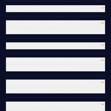
Quali generi musicali supporta l'IA?
La musica generata dall'IA è priva di
royalty?
Come creo musica con il generatore AI?
Posso usare la musica generata dall'IA per
i video YouTube e i social media?
Qual è la differenza tra il Generatore di
Canzoni e il Generatore di Musica?
Posso scegliere lo stile vocale per le