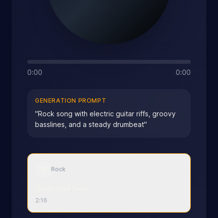
0:00
0:00
GENERATION PROMPT
"
Rock song with electric guitar riffs, groovy
basslines, and a steady drumbeat
"
Rock
Jingle and Sway
2:16