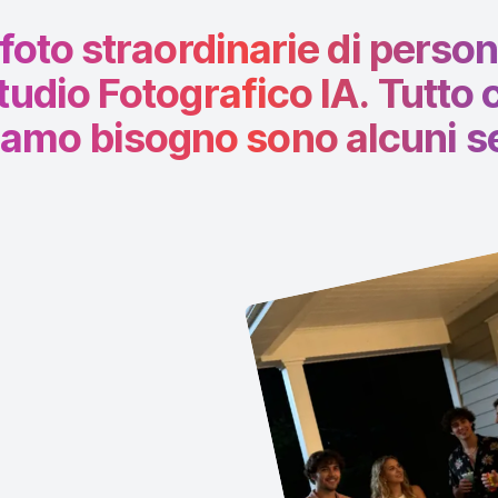
foto straordinarie di person
udio Fotografico IA. Tutto c
amo bisogno sono alcuni se