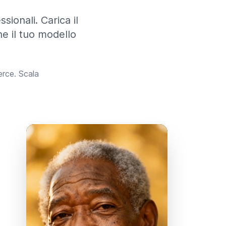
sionali. Carica il
he il tuo modello
rce. Scala