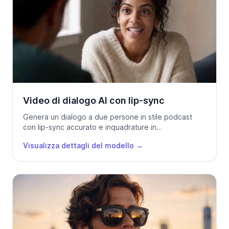
Video di dialogo AI con lip-sync
Genera un dialogo a due persone in stile podcast
con lip-sync accurato e inquadrature in
campo/controcampo a partire da due foto di
Visualizza dettagli del modello
→
personaggi con Seedance 2.0.