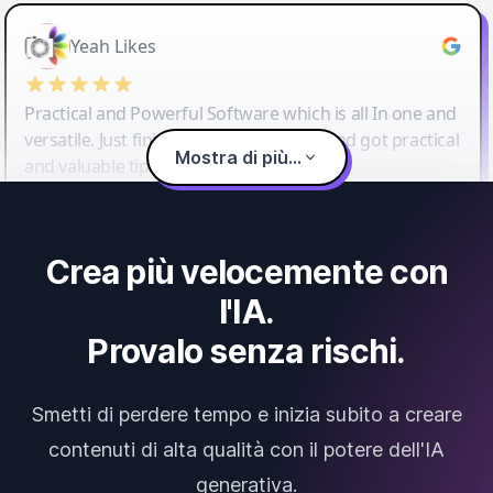
Yeah Likes
Practical and Powerful Software which is all In one and
versatile. Just finished their workshop and got practical
Mostra di più...
and valuable tips and tricks.
Crea più velocemente con
l'IA.
Provalo senza rischi.
Smetti di perdere tempo e inizia subito a creare
contenuti di alta qualità con il potere dell'IA
generativa.