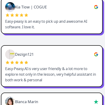
Great service, Best AI tool
Kia Tiow | COGUE
Easy-peasy is an easy to pick up and awesome AI
software. I love it.
Easy-Peasy AI
Dezign121
Easy-Peasy.AI is very user friendly & a lot more to
explore not only in the lesson, very helpful assistant in
both work & personal
Blanca Marin