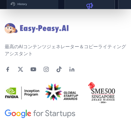
Footer
最高のAIコンテンツジェネレーター＆コピーライティング
アシスタント