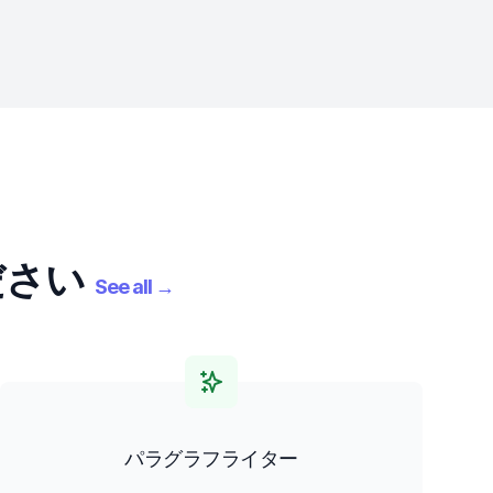
ださい
See all
→
パラグラフライター