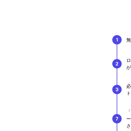
1
無
ロ
2
が
必
3
ト
「
7
ー
さ