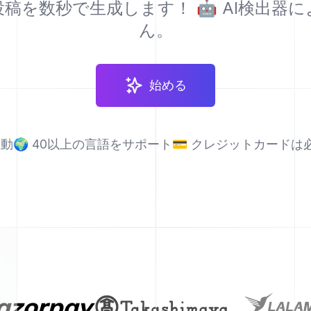
稿を数秒で生成します！ 🤖 AI検出器
ん。
始める
駆動
🌍
40以上の言語をサポート
💳
クレジットカードは