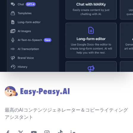
Footer
最高のAIコンテンツジェネレーター＆コピーライティング
アシスタント