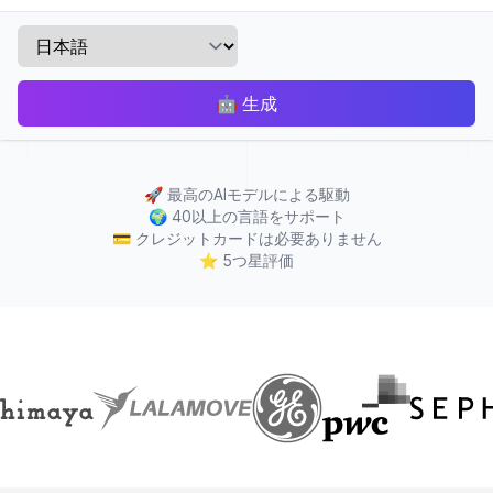
🤖
生成
🚀
最高のAIモデルによる駆動
🌍
40以上の言語をサポート
💳
クレジットカードは必要ありません
⭐
5つ星評価