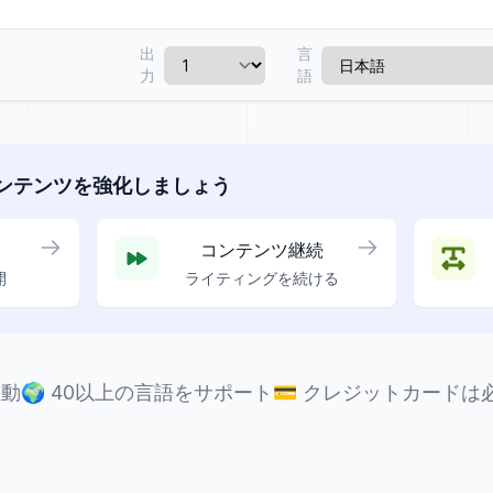
出
言
力
語
ンテンツを強化しましょう
コンテンツ継続
開
ライティングを続ける
駆動
🌍
40以上の言語をサポート
💳
クレジットカードは