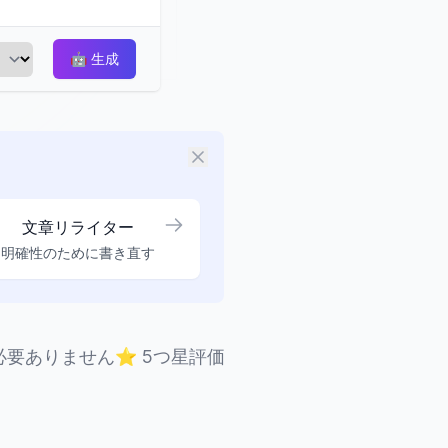
🤖
生成
文章リライター
明確性のために書き直す
必要ありません
⭐
5つ星評価