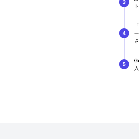
3
ト
「
4
ー
さ
G
5
入