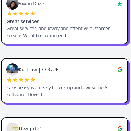
Vivian Daze
Great services
Great services, and lovely and attentive customer
service. Would reccommend
Cody Crabb
Great service, Best AI tool
Kia Tiow | COGUE
Easy-peasy is an easy to pick up and awesome AI
software. I love it.
Easy-Peasy AI
Dezign121