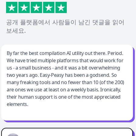
공개 플랫폼에서 사람들이 남긴 댓글을 읽어
보세요.
Jeff Wilson
By far the best compilation AI utility out there. Period.
We have tried multiple platforms that would work for
By far the best compilation AI utility
us - a small business - and it was a bit overwhelming
two years ago. Easy-Peasy has been a godsend. So
many freaking tools and no fewer than 10 (of the 200)
are ones we use at least on a weekly basis. Ironically,
their human support is one of the most appreciated
elements.