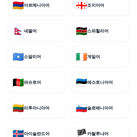
🇦🇲
🇬🇪
아르메니아어
조지아어
🇳🇵
🇰🇪
네팔어
스와힐리어
🇸🇴
🇮🇪
소말리어
게일어
🇦🇫
🇪🇪
파슈토어
에스토니아어
🇱🇹
🇸🇮
리투아니아어
슬로베니아어
🇮🇸
🏴
아이슬란드어
카탈루냐어