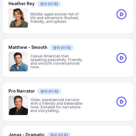
Heather Rey
영어
(미국)
Middle-aged woman full of
life and adventure. Rushed,
friendly, and upbeat.
Matthew - Smooth
영어
(미국)
Casual American man
speaking peacefully. Friendly
and smooth conversational
tone.
Pro Narrator
영어
(미국)
Older, experienced narrator
with a friendly and believable
tone. Suitable for narrations
and storytelling.
Jonas - Dramatic
영어
(미국)