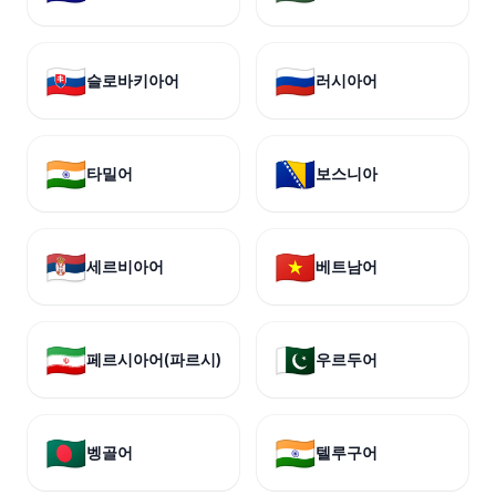
🇸🇰
🇷🇺
슬로바키아어
러시아어
🇮🇳
🇧🇦
타밀어
보스니아
🇷🇸
🇻🇳
세르비아어
베트남어
🇮🇷
🇵🇰
페르시아어(파르시)
우르두어
🇧🇩
🇮🇳
벵골어
텔루구어