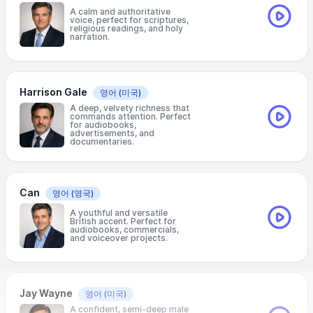
A calm and authoritative
voice, perfect for scriptures,
religious readings, and holy
narration.
Harrison Gale
영어
(미국)
A deep, velvety richness that
commands attention. Perfect
for audiobooks,
advertisements, and
documentaries.
Can
영어
(영국)
A youthful and versatile
British accent. Perfect for
audiobooks, commercials,
and voiceover projects.
Jay Wayne
영어
(미국)
A confident, semi-deep male