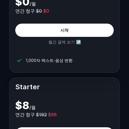
$
0
/
월
연간 청구
$0
$0
시작
월간 결제 보기
↗
1,000자 텍스트-음성 변환
Starter
$
8
/
월
연간 청구
$192
$96