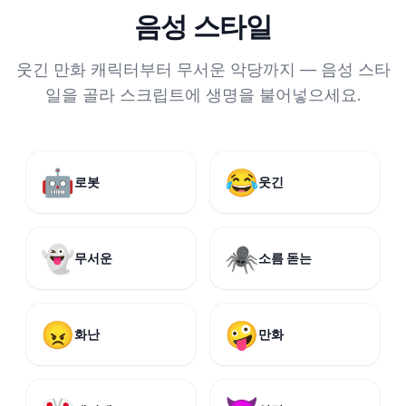
음성 스타일
웃긴 만화 캐릭터부터 무서운 악당까지 — 음성 스타
일을 골라 스크립트에 생명을 불어넣으세요.
🤖
😂
로봇
웃긴
👻
🕷️
무서운
소름 돋는
😠
🤪
화난
만화