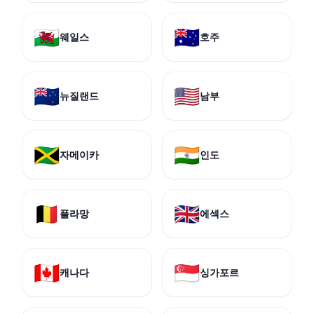
🏴󠁧󠁢󠁷󠁬󠁳󠁿
🇦🇺
웨일스
호주
🇳🇿
🇺🇸
뉴질랜드
남부
🇯🇲
🇮🇳
자메이카
인도
🇧🇪
🇬🇧
플라망
에섹스
🇨🇦
🇸🇬
캐나다
싱가포르