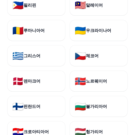
🇵🇭
🇲🇾
필리핀
말레이어
🇷🇴
🇺🇦
루마니아어
우크라이나어
🇬🇷
🇨🇿
그리스어
체코어
🇩🇰
🇳🇴
덴마크어
노르웨이어
🇫🇮
🇧🇬
핀란드어
불가리아어
🇭🇷
🇭🇺
크로아티아어
헝가리어