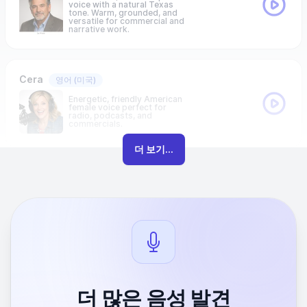
voice with a natural Texas
tone. Warm, grounded, and
versatile for commercial and
narrative work.
Cera
영어
(미국)
Energetic, friendly American
female voice perfect for
radio, podcasts, and
commercials.
더 보기...
더 많은 음성 발견