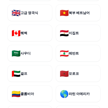
🇬🇧
🇻🇳
고급 영국식
북부 베트남어
🇨🇦
🇪🇬
퀘벡
이집트
🇸🇦
🇱🇧
사우디
레반트
🇦🇪
🇲🇦
걸프
모로코
🇨🇴
🌎
콜롬비아
라틴 아메리카