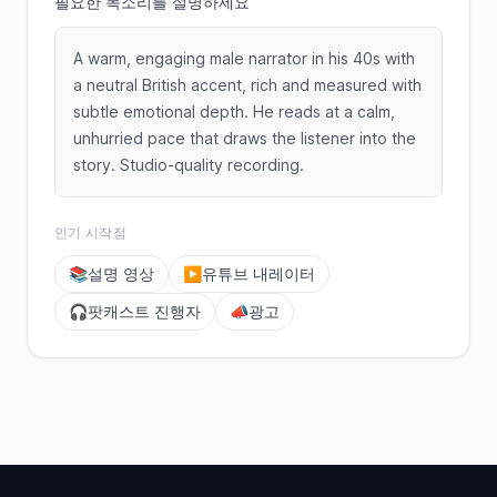
필요한 목소리를 설명하세요
A warm, engaging male narrator in his 40s with
a neutral British accent, rich and measured with
subtle emotional depth. He reads at a calm,
unhurried pace that draws the listener into the
story. Studio-quality recording.
인기 시작점
📚
설명 영상
▶️
유튜브 내레이터
🎧
팟캐스트 진행자
📣
광고