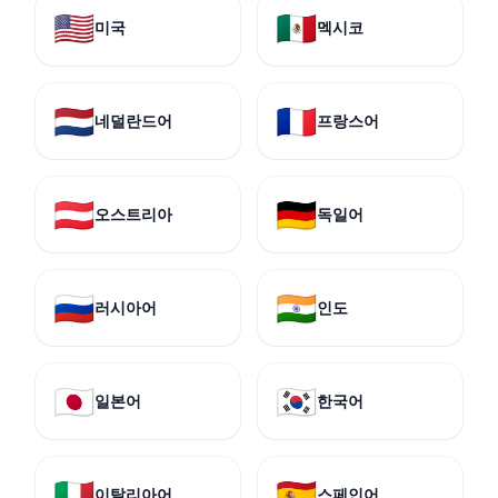
🇺🇸
🇲🇽
미국
멕시코
🇳🇱
🇫🇷
네덜란드어
프랑스어
🇦🇹
🇩🇪
오스트리아
독일어
🇷🇺
🇮🇳
러시아어
인도
🇯🇵
🇰🇷
일본어
한국어
🇮🇹
🇪🇸
이탈리아어
스페인어