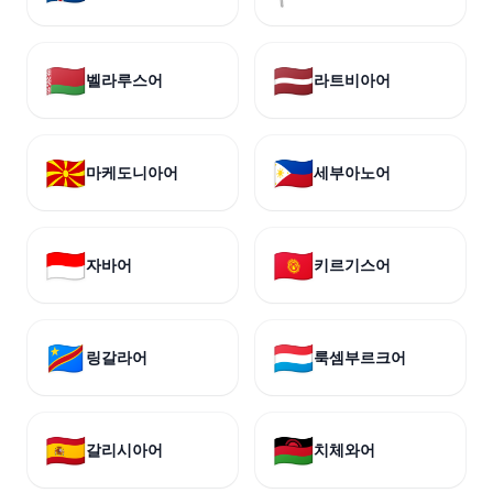
🇧🇾
🇱🇻
벨라루스어
라트비아어
🇲🇰
🇵🇭
마케도니아어
세부아노어
🇮🇩
🇰🇬
자바어
키르기스어
🇨🇩
🇱🇺
링갈라어
룩셈부르크어
🇪🇸
🇲🇼
갈리시아어
치체와어