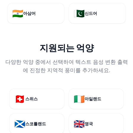
🇮🇳
🇵🇰
아삼어
신드어
지원되는 억양
다양한 억양 중에서 선택하여 텍스트 음성 변환 출력
에 진정한 지역적 풍미를 추가하세요.
🇨🇭
🇮🇪
스위스
아일랜드
🏴󠁧󠁢󠁳󠁣󠁴󠁿
🇬🇧
스코틀랜드
영국