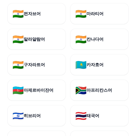
🇮🇳
🇮🇳
펀자브어
마라티어
🇮🇳
🇮🇳
말라얄람어
칸나다어
🇮🇳
🇰🇿
구자라트어
카자흐어
🇦🇿
🇿🇦
아제르바이잔어
아프리칸스어
🇮🇱
🇹🇭
히브리어
태국어