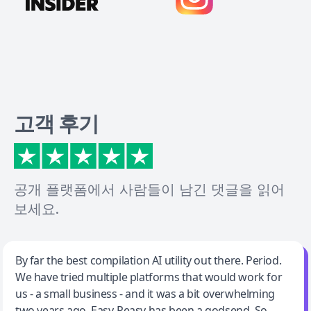
고객 후기
공개 플랫폼에서 사람들이 남긴 댓글을 읽어
보세요.
Jeff Wilson
By far the best compilation AI utility out there. Period.
We have tried multiple platforms that would work for
By far the best compilation AI utility
us - a small business - and it was a bit overwhelming
two years ago. Easy-Peasy has been a godsend. So