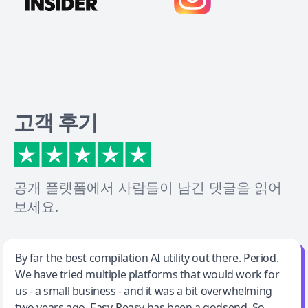
고객 후기
공개 플랫폼에서 사람들이 남긴 댓글을 읽어
보세요.
Jeff Wilson
By far the best compilation AI utility out there. Period.
We have tried multiple platforms that would work for
By far the best compilation AI utility
us - a small business - and it was a bit overwhelming
two years ago. Easy-Peasy has been a godsend. So