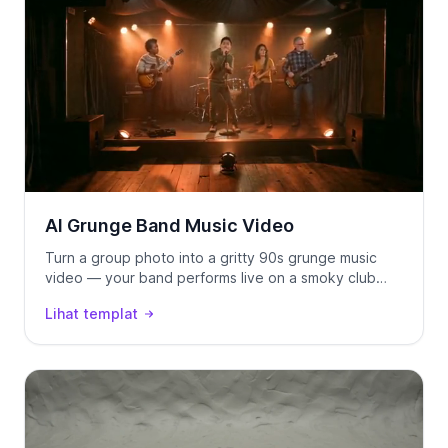
AI Grunge Band Music Video
Turn a group photo into a gritty 90s grunge music
video — your band performs live on a smoky club
stage, locked to your track using Seedance 2.0.
Lihat templat