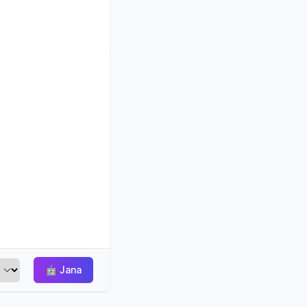
🤖
Jana