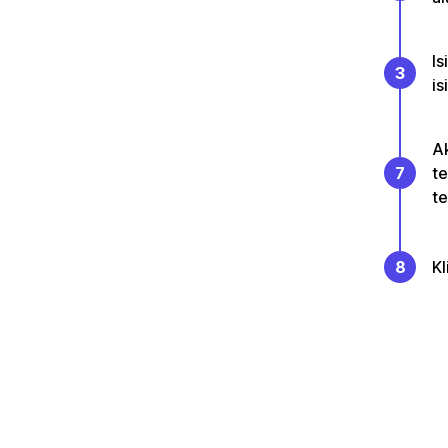
Is
3
is
Ak
7
te
te
8
Kl