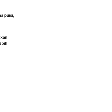
a puisi,
tkan
ebih