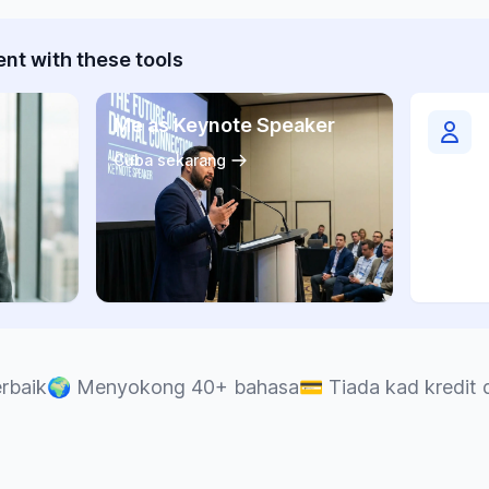
nt with these tools
Me as Keynote Speaker
Cuba sekarang
rbaik
🌍
Menyokong 40+ bahasa
💳
Tiada kad kredit 