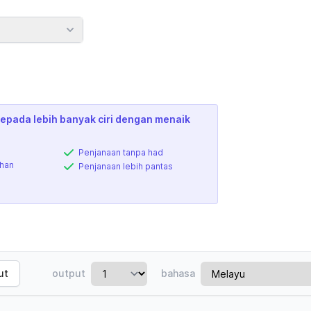
epada lebih banyak ciri dengan menaik
Penjanaan tanpa had
ihan
Penjanaan lebih pantas
ut
output
bahasa