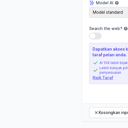
Model AI
Model AI
Model standard
Search the web
?
Gunakan tetapan
Dapatkan akses k
taraf pelan anda.
AI 10X lebih bijak
Lebih banyak pil
penyesuaian
Naik Taraf
Kosongkan inp