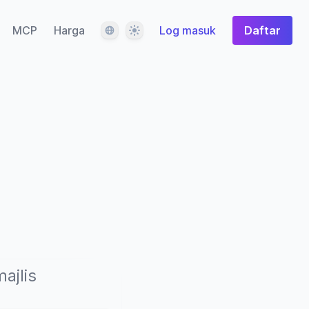
Bahasa
Tema
MCP
Harga
Log masuk
Daftar
ajlis