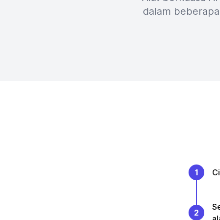
dalam beberapa 
1
C
Se
2
al