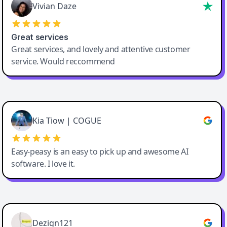
Vivian Daze
Great services
Great services, and lovely and attentive customer
service. Would reccommend
Cody Crabb
Great service, Best AI tool
Kia Tiow | COGUE
Easy-peasy is an easy to pick up and awesome AI
software. I love it.
Easy-Peasy AI
Dezign121