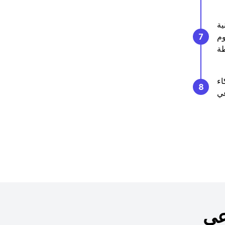
ية
وم
7
اء
8
عي