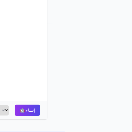
إنشاء
🤖