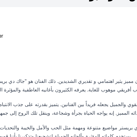
er
 مميز يثير اهتمامي و تقديري الشديدين. ذلك الفنان هو "جاك دي بر
 والجميل يجعله فريداً بين الفنانين. يتميز بقدرته على جذب الانتباه 
 بريستر مواضيع متنوعة ومهمة مثل الحب والأمل والخيبة والتحديات الت
يستخدم كلماته المؤثرة وألحانه الجميلة لتشجيعنا وتذكيرنا بأننا قويون وقادرون على تحقيق أحلامنا.