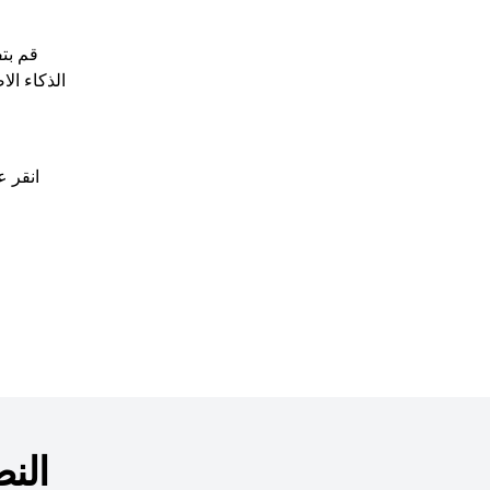
قم بتف
الذكاء ال
انقر ع
الن