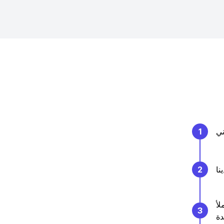
ني
1
2
لأ
3