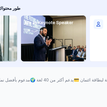
طور محتواك 
Me as Keynote Speaker
جربه الآن
ة لبطاقة ائتمان
💳
يدعم أكثر من 40 لغة
🌍
مدعوم بأفضل نماذ