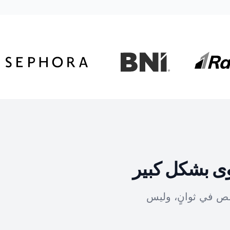
وى بشكل كبير
صص في ثوانٍ، وليس