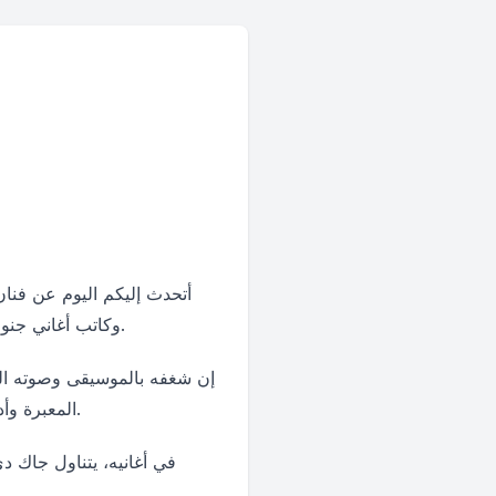
أتحدث إليكم اليوم عن فنان
وكاتب أغاني جنوب أفريقي موهوب للغاية. يعرفه الكثيرون بأغانيه العاطفية والمؤثرة التي تدخل القلوب وتلمس الروح.
إن شغفه بالموسيقى وصوته القوي
المعبرة وأدائه المميز. إنه يواجه الحياة بجرأة وشجاعة، وينقل تلك الروح إلى جمهوره من خلال موسيقاه الملهمة.
في أغانيه، يتناول جاك دي