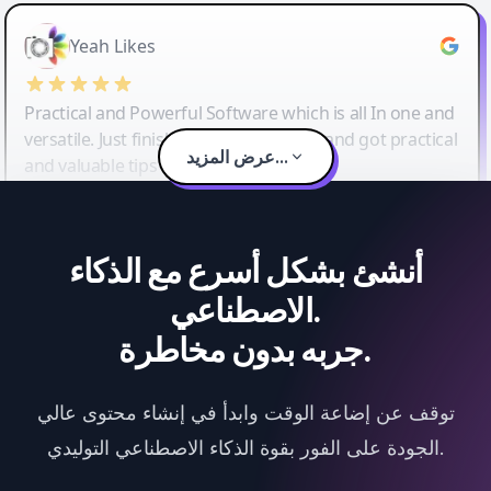
Yeah Likes
Practical and Powerful Software which is all In one and
versatile. Just finished their workshop and got practical
عرض المزيد...
and valuable tips and tricks.
أنشئ بشكل أسرع مع الذكاء
الاصطناعي.
جربه بدون مخاطرة.
توقف عن إضاعة الوقت وابدأ في إنشاء محتوى عالي
الجودة على الفور بقوة الذكاء الاصطناعي التوليدي.