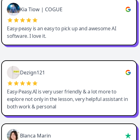
Great service, Best AI tool
Kia Tiow | COGUE
Easy-peasy is an easy to pick up and awesome AI
software. I love it.
Easy-Peasy AI
Dezign121
Easy-Peasy.AI is very user friendly & a lot more to
explore not only in the lesson, very helpful assistant in
both work & personal
Blanca Marin