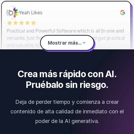
Yeah Likes
Practical and Powerful Software which is all In one and
versatile. Just finished their workshop and got practical
Mostrar más...
and valuable tips and tricks.
Crea más rápido con AI.
Pruébalo sin riesgo.
Deja de perder tiempo y comienza a crear
contenido de alta calidad de inmediato con el
poder de la AI generativa.