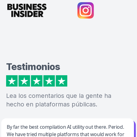
Testimonios
Lea los comentarios que la gente ha
hecho en plataformas públicas.
Jeff Wilson
By far the best compilation AI utility out there. Period.
We have tried multiple platforms that would work for
By far the best compilation AI utility