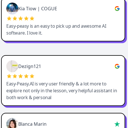
Great service, Best AI tool
Kia Tiow | COGUE
Easy-peasy is an easy to pick up and awesome AI
software. I love it.
Easy-Peasy AI
Dezign121
Easy-Peasy.AI is very user friendly & a lot more to
explore not only in the lesson, very helpful assistant in
both work & personal
Blanca Marin