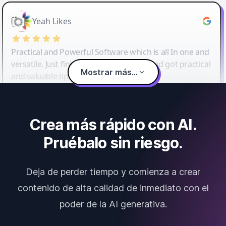
Yeah Likes
Practical and Powerful Software which is all In one and
versatile. Just finished their workshop and got practical
Mostrar más...
and valuable tips and tricks.
Crea más rápido con AI.
Pruébalo sin riesgo.
Deja de perder tiempo y comienza a crear
contenido de alta calidad de inmediato con el
poder de la AI generativa.