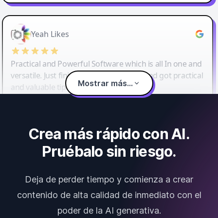
Yeah Likes
Practical and Powerful Software which is all In one and
versatile. Just finished their workshop and got practical
Mostrar más...
and valuable tips and tricks.
Crea más rápido con AI.
Pruébalo sin riesgo.
Deja de perder tiempo y comienza a crear
contenido de alta calidad de inmediato con el
poder de la AI generativa.