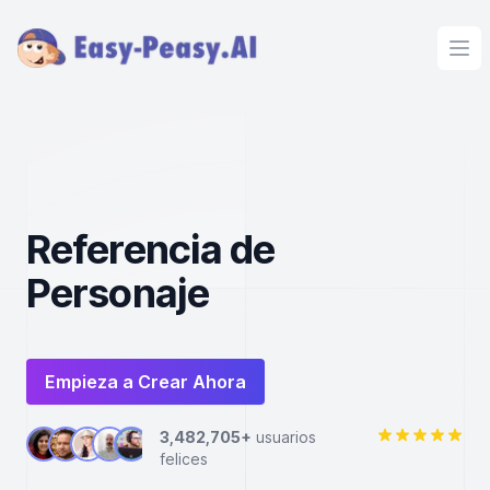
Ope
Referencia de
Personaje
Empieza a Crear Ahora
3,482,705+
usuarios
felices