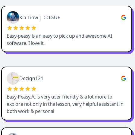
Cody Crabb
Great service, Best AI tool
Kia Tiow | COGUE
Easy-peasy is an easy to pick up and awesome AI
software. I love it.
Easy-Peasy AI
Dezign121
Easy-Peasy.AI is very user friendly & a lot more to
explore not only in the lesson, very helpful assistant in
both work & personal