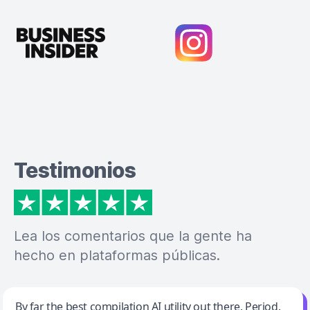
Testimonios
Lea los comentarios que la gente ha
hecho en plataformas públicas.
Jeff Wilson
By far the best compilation AI utility out there. Period.