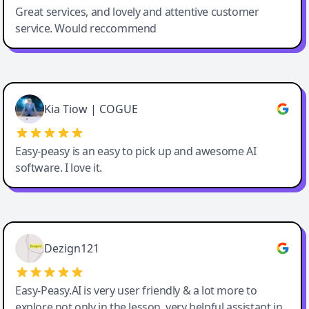
Great services, and lovely and attentive customer
service. Would reccommend
Cody Crabb
Great service, Best AI tool
Kia Tiow | COGUE
Easy-peasy is an easy to pick up and awesome AI
software. I love it.
Easy-Peasy AI
Dezign121
Easy-Peasy.AI is very user friendly & a lot more to
explore not only in the lesson, very helpful assistant in