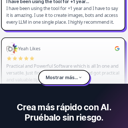
I have been using the tool for +1 year…
I have been using the tool for +1 year and I have to say
it is amazing. I use it to create images, bots and access
every LLM in one single place. I highly recommend it.
Yeah Likes
Practical and Powerful Software which is all In one and
versatile. Just finished their workshop and got practical
Mostrar más...
and valuable tips and tricks.
Crea más rápido con AI.
Pruébalo sin riesgo.