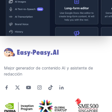
Footer
Mejor generador de contenido AI y asistente de
redacción