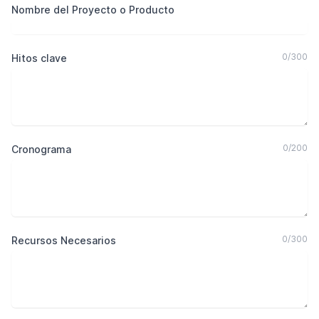
Nombre del Proyecto o Producto
0
/
300
Hitos clave
0
/
200
Cronograma
0
/
300
Recursos Necesarios