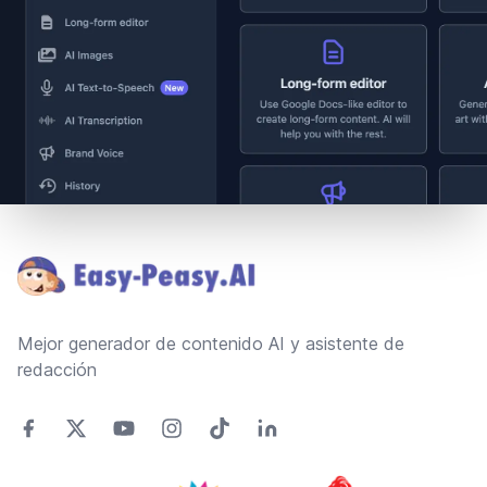
Footer
Mejor generador de contenido AI y asistente de
redacción