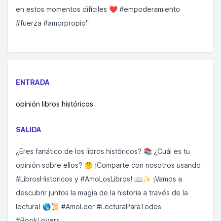
en estos momentos difíciles ❤️ #empoderamiento
#fuerza #amorpropio"
ENTRADA
opinión libros históricos
SALIDA
¿Eres fanático de los libros históricos? 📚 ¿Cuál es tu
opinión sobre ellos? 🤔 ¡Comparte con nosotros usando
#LibrosHistoricos y #AmoLosLibros! 📖✨ ¡Vamos a
descubrir juntos la magia de la historia a través de la
lectura! 🌎📜 #AmoLeer #LecturaParaTodos
#BookLovers