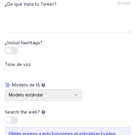
0
/
1000
¿De qué trata tu Tweet?
¿Incluir hashtags?
Usar configuración
Tono de voz
Modelo de IA
Modelo de IA
Modelo estándar
Search the web
?
Usar configuración
Obtén acceso a más funciones al actualizar tu plan.