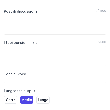
0
/
2500
Post di discussione
0
/
2500
I tuoi pensieri iniziali
Tono di voce
Lunghezza output
Corto
Medio
Lungo