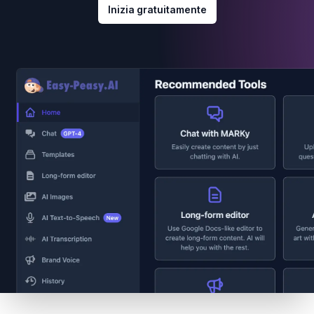
Inizia gratuitamente
Footer