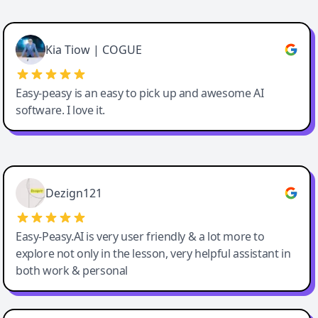
Cody Crabb
Great service, Best AI tool
Kia Tiow | COGUE
Easy-peasy is an easy to pick up and awesome AI
software. I love it.
Easy-Peasy AI
Dezign121
Easy-Peasy.AI is very user friendly & a lot more to
explore not only in the lesson, very helpful assistant in
both work & personal