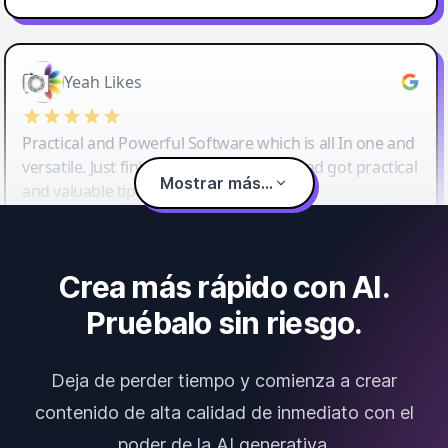
Yeah Likes
Practical and Powerful Software which is all In one and
versatile. Just finished their workshop and got practical
Mostrar más...
and valuable tips and tricks.
Crea más rápido con AI.
Pruébalo sin riesgo.
Deja de perder tiempo y comienza a crear
contenido de alta calidad de inmediato con el
poder de la AI generativa.