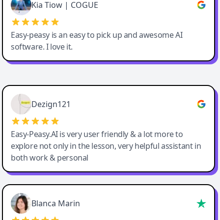
Great service, Best AI tool
Kia Tiow | COGUE
Easy-peasy is an easy to pick up and awesome AI
software. I love it.
Easy-Peasy AI
Dezign121
Easy-Peasy.AI is very user friendly & a lot more to
explore not only in the lesson, very helpful assistant in
both work & personal
Blanca Marin