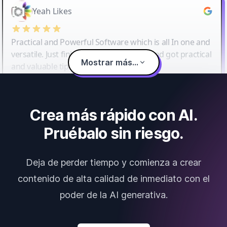
Yeah Likes
Practical and Powerful Software which is all In one and
versatile. Just finished their workshop and got practical
Mostrar más...
and valuable tips and tricks.
Crea más rápido con AI.
Pruébalo sin riesgo.
Deja de perder tiempo y comienza a crear
contenido de alta calidad de inmediato con el
poder de la AI generativa.