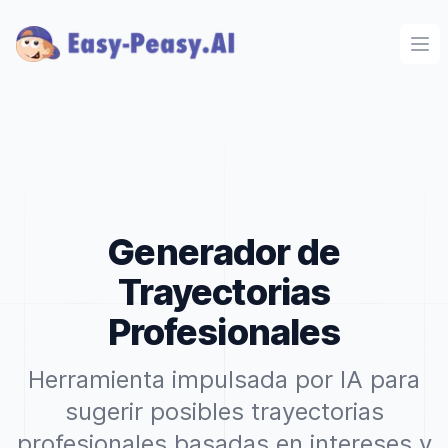
Ope
Generador de
Trayectorias
Profesionales
Herramienta impulsada por IA para
sugerir posibles trayectorias
profesionales basadas en intereses y