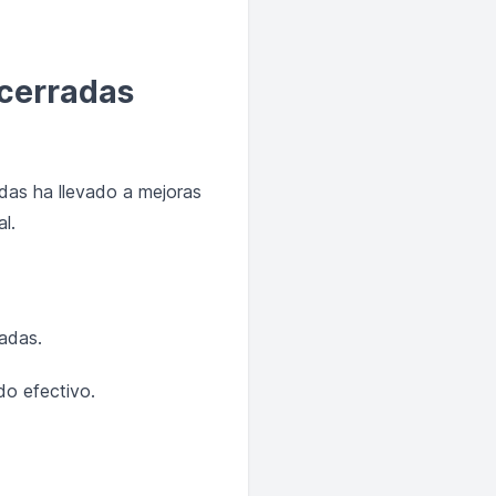
 cerradas
adas ha llevado a mejoras
l.
adas.
do efectivo.