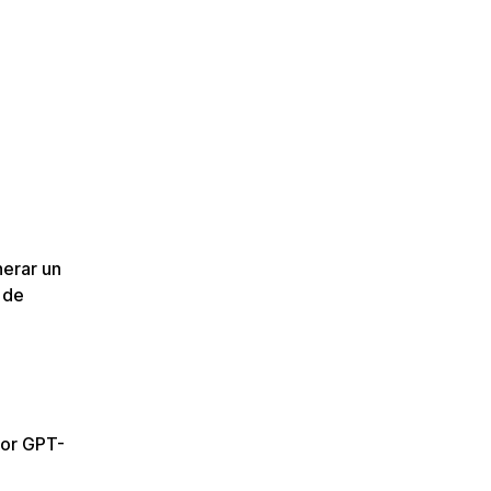
nerar un
 de
por GPT-