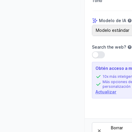
Tono
Modelo de IA
Modelo de IA
Modelo estándar
Search the web
?
Usar configuració
Obtén acceso a má
10x más intelige
Más opciones d
personalización
Actualizar
Borrar