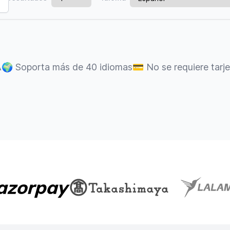
A
🌍
Soporta más de 40 idiomas
💳
No se requiere tarj