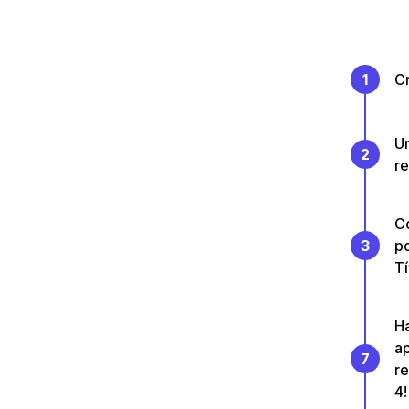
1
Cr
Un
2
re
Co
3
p
T
Ha
ap
7
re
4!