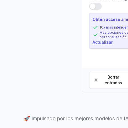
Usar configuració
Obtén acceso a má
10x más intelige
Más opciones d
personalización
Actualizar
Borrar
entradas
🚀
Impulsado por los mejores modelos de I