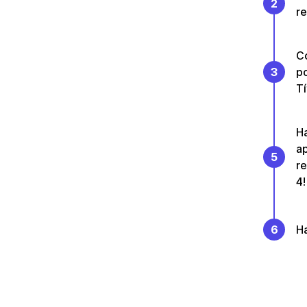
2
re
Co
3
p
T
Ha
ap
5
re
4!
6
Ha