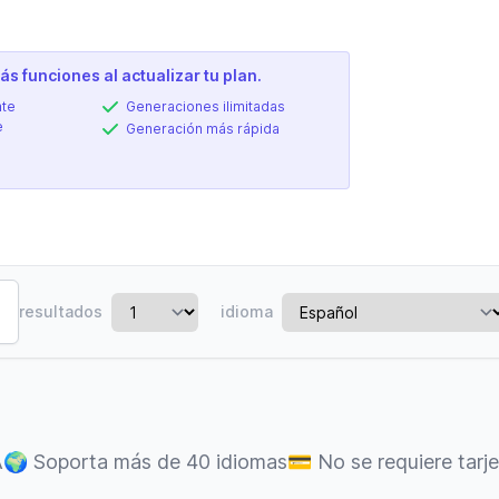
n
s funciones al actualizar tu plan.
nte
Generaciones ilimitadas
e
Generación más rápida
resultados
idioma
A
🌍
Soporta más de 40 idiomas
💳
No se requiere tarj