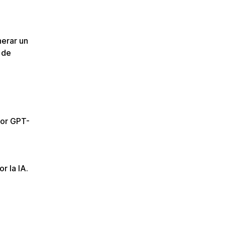
nerar un
 de
por GPT-
r la IA.