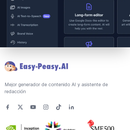
Footer
Mejor generador de contenido AI y asistente de
redacción