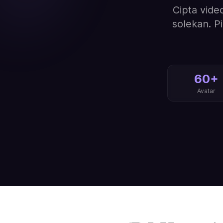
Cipta vide
solekan. P
60+
Avatar