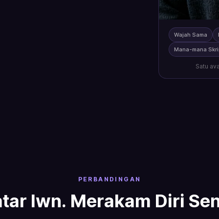
Wajah Sama
Mana-mana Skri
Satu ava
PERBANDINGAN
tar lwn. Merakam Diri Sen