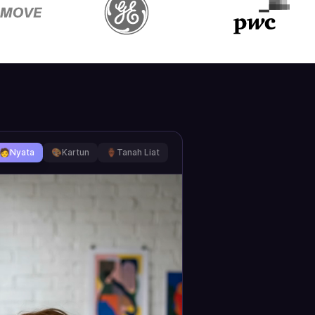
🧑
Nyata
🎨
Kartun
🏺
Tanah Liat