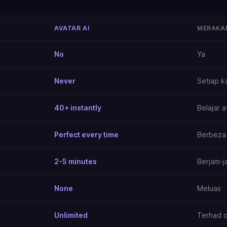
AVATAR AI
MERAKAM
No
Ya
Never
Setiap ka
40+ instantly
Belajar 
Perfect every time
Berbeza 
2-5 minutes
Berjam-j
None
Meluas
Unlimited
Terhad o