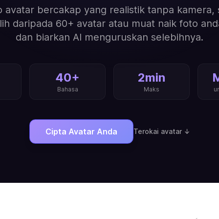
o avatar bercakap yang realistik tanpa kamera, 
ilih daripada 60+ avatar atau muat naik foto and
dan biarkan AI menguruskan selebihnya.
40+
2min
M
Bahasa
Maks
u
Cipta Avatar Anda
Terokai avatar ↓