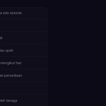
 DIRI SENDIRI
li
atau upah
mengikut hari
am persediaan
leh tenaga