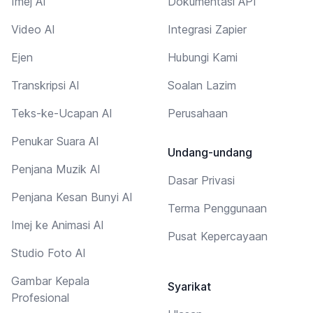
Imej AI
Dokumentasi API
Video AI
Integrasi Zapier
Ejen
Hubungi Kami
Transkripsi AI
Soalan Lazim
Teks-ke-Ucapan AI
Perusahaan
Penukar Suara AI
Undang-undang
Penjana Muzik AI
Dasar Privasi
Penjana Kesan Bunyi AI
Terma Penggunaan
Imej ke Animasi AI
Pusat Kepercayaan
Studio Foto AI
Gambar Kepala
Syarikat
Profesional