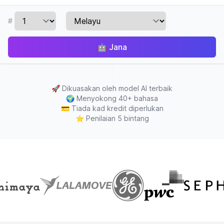
#
🤖
Jana
🚀
Dikuasakan oleh model AI terbaik
🌍
Menyokong 40+ bahasa
💳
Tiada kad kredit diperlukan
⭐
Penilaian 5 bintang