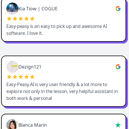
Great service, Best AI tool
Kia Tiow | COGUE
Easy-peasy is an easy to pick up and awesome AI
software. I love it.
Easy-Peasy AI
Dezign121
Easy-Peasy.AI is very user friendly & a lot more to
explore not only in the lesson, very helpful assistant in
both work & personal
Blanca Marin