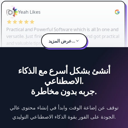
Yeah Likes
Practical and Powerful Software which is all In one and
versatile. Just finished their workshop and got practical
عرض المزيد...
and valuable tips and tricks.
أنشئ بشكل أسرع مع الذكاء
الاصطناعي.
جربه بدون مخاطرة.
توقف عن إضاعة الوقت وابدأ في إنشاء محتوى عالي
الجودة على الفور بقوة الذكاء الاصطناعي التوليدي.