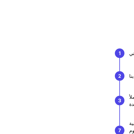
ني
1
2
لأ
3
ية
وم
7