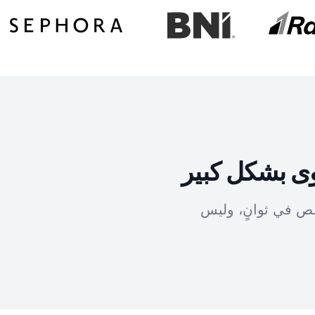
وى بشكل كبير
صص في ثوانٍ، وليس