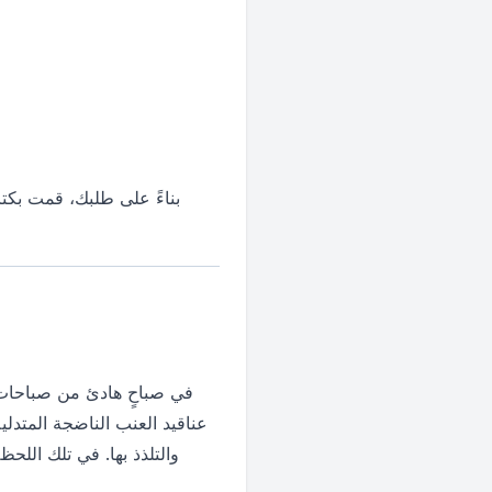
بناءً على طلبك، قمت بكت
في صباحٍ هادئ من صباحات ا
عناقيد العنب الناضجة المتدلي
والتلذذ بها. في تلك اللح