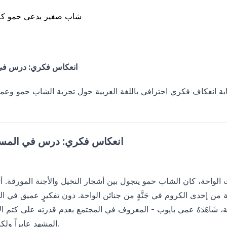
شاب صغير يدعى حمو كان
انعكاس فكري: درس في 
ابة انعكاف فكري احترافي باللغة العربية حول تجربة الشاب حمو وعمي
انعكاس فكري: درس في المسؤو
لواحة، كان الشاب حمو يتجول بين أشجار النخيل والأجنة المورقة. أث
ة من إحدى الكروم في جَنَّةٍ من جنائن الواحة. دون تفكيرٍ عميق في 
ظة، شَاهَدَهُ عمي بايوب - المعروف في المجتمع بعدم قدرته على كتم ا
المشهد عابراً ولكنه حمل في طياته دلالاتٍ كبيرة.