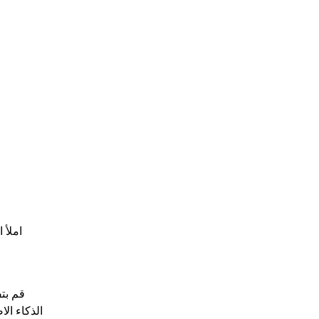
املأ 
قم بتف
الذكاء ال