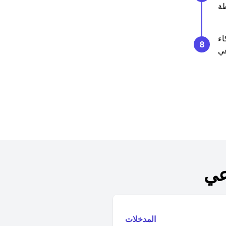
اء
8
عي
المدخلات