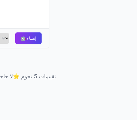
إنشاء
🤖
تقييمات 5 نجوم
⭐
لا حاج