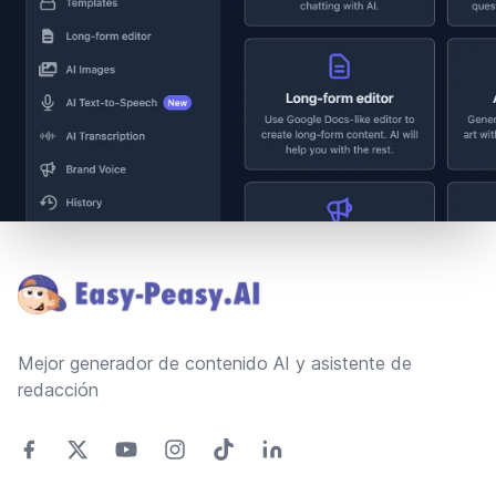
Footer
Mejor generador de contenido AI y asistente de
redacción