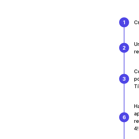
1
Cr
Un
2
re
Co
3
p
T
Ha
ap
6
re
4!