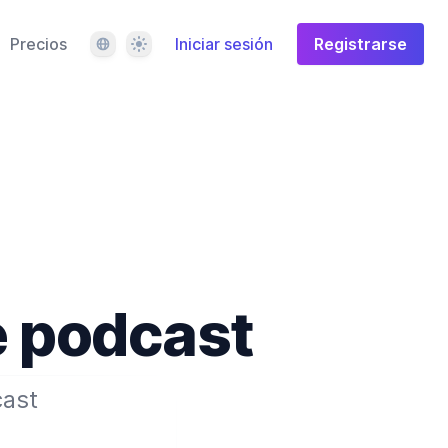
Idioma
Tema
Precios
Iniciar sesión
Registrarse
e podcast
cast