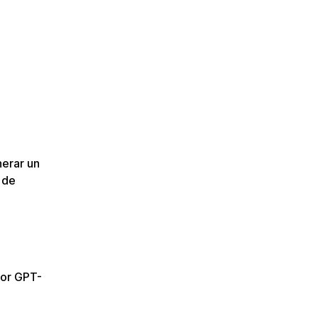
nerar un
 de
por GPT-