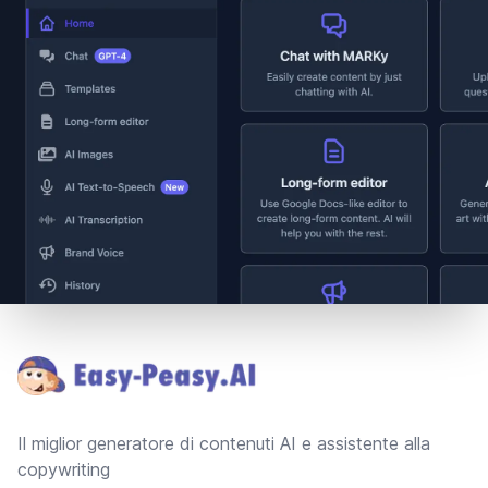
Footer
Il miglior generatore di contenuti AI e assistente alla
copywriting