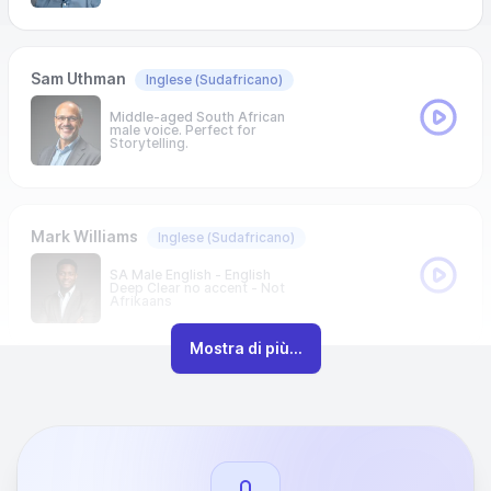
Sam Uthman
Inglese
(Sudafricano)
Middle-aged South African
male voice. Perfect for
Storytelling.
Mark Williams
Inglese
(Sudafricano)
SA Male English - English
Deep Clear no accent - Not
Afrikaans
Mostra di più...