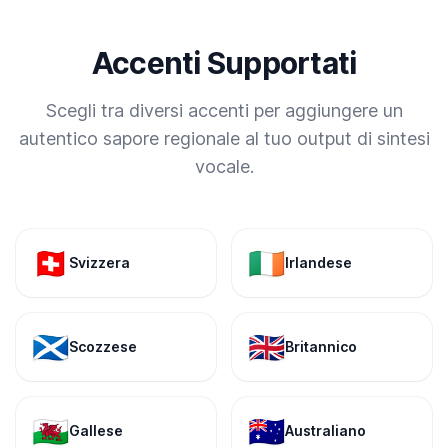
Accenti Supportati
Scegli tra diversi accenti per aggiungere un
autentico sapore regionale al tuo output di sintesi
vocale.
🇨🇭
🇮🇪
Svizzera
Irlandese
🏴󠁧󠁢󠁳󠁣󠁴󠁿
🇬🇧
Scozzese
Britannico
🏴󠁧󠁢󠁷󠁬󠁳󠁿
🇦🇺
Gallese
Australiano