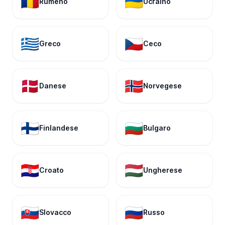
🇷🇴
🇺🇦
Rumeno
Ucraino
🇬🇷
🇨🇿
Greco
Ceco
🇩🇰
🇳🇴
Danese
Norvegese
🇫🇮
🇧🇬
Finlandese
Bulgaro
🇭🇷
🇭🇺
Croato
Ungherese
🇸🇰
🇷🇺
Slovacco
Russo