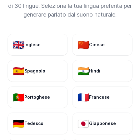
di 30 lingue. Seleziona la tua lingua preferita per
generare parlato dal suono naturale.
🇬🇧
🇨🇳
Inglese
Cinese
🇪🇸
🇮🇳
Spagnolo
Hindi
🇵🇹
🇫🇷
Portoghese
Francese
🇩🇪
🇯🇵
Tedesco
Giapponese