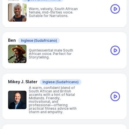
Warm, velvety, South African
female, mid-thirties voice.
Suitable for Narrations.
Ben
Inglese
(Sudafricano)
Quintessential male South
African voice. Perfect for
Storytelling.
Mikey J. Slater
Inglese
(Sudafricano)
A warm, confident blend of
South African and British
accents with a hint of Natal
Midlands. Friendly,
motivational, and
professional—offering
practical fitness advice with
charm and empathy.