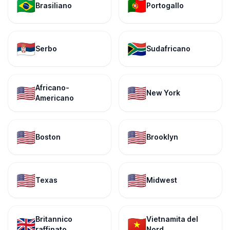
🇧🇷
🇵🇹
Brasiliano
Portogallo
🇷🇸
🇿🇦
Serbo
Sudafricano
Africano-
🇺🇸
🇺🇸
New York
Americano
🇺🇸
🇺🇸
Boston
Brooklyn
🇺🇸
🇺🇸
Texas
Midwest
Britannico
Vietnamita del
🇬🇧
🇻🇳
raffinato
Nord