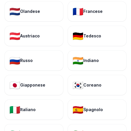
🇳🇱
🇫🇷
Olandese
Francese
🇦🇹
🇩🇪
Austriaco
Tedesco
🇷🇺
🇮🇳
Russo
Indiano
🇯🇵
🇰🇷
Giapponese
Coreano
🇮🇹
🇪🇸
Italiano
Spagnolo