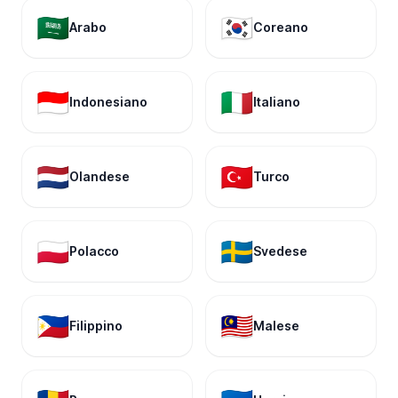
🇸🇦
🇰🇷
Arabo
Coreano
🇮🇩
🇮🇹
Indonesiano
Italiano
🇳🇱
🇹🇷
Olandese
Turco
🇵🇱
🇸🇪
Polacco
Svedese
🇵🇭
🇲🇾
Filippino
Malese