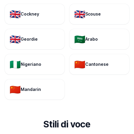
🇬🇧
🇬🇧
Cockney
Scouse
🇬🇧
🇸🇦
Geordie
Arabo
🇳🇬
🇨🇳
Nigeriano
Cantonese
🇨🇳
Mandarin
Stili di voce