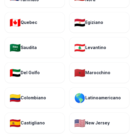
🇨🇦
🇪🇬
Quebec
Egiziano
🇸🇦
🇱🇧
Saudita
Levantino
🇦🇪
🇲🇦
Del Golfo
Marocchino
🇨🇴
🌎
Colombiano
Latinoamericano
🇪🇸
🇺🇸
Castigliano
New Jersey