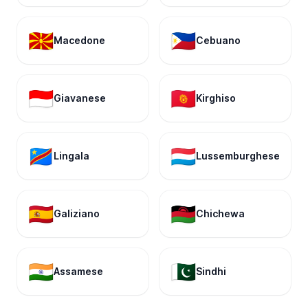
🇲🇰
🇵🇭
Macedone
Cebuano
🇮🇩
🇰🇬
Giavanese
Kirghiso
🇨🇩
🇱🇺
Lingala
Lussemburghese
🇪🇸
🇲🇼
Galiziano
Chichewa
🇮🇳
🇵🇰
Assamese
Sindhi