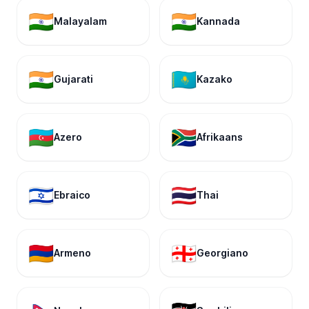
🇮🇳
🇮🇳
Malayalam
Kannada
🇮🇳
🇰🇿
Gujarati
Kazako
🇦🇿
🇿🇦
Azero
Afrikaans
🇮🇱
🇹🇭
Ebraico
Thai
🇦🇲
🇬🇪
Armeno
Georgiano