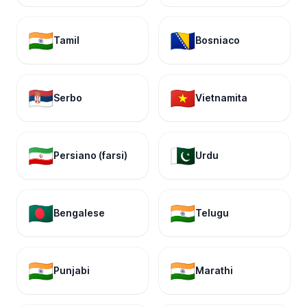
🇮🇳
🇧🇦
Tamil
Bosniaco
🇷🇸
🇻🇳
Serbo
Vietnamita
🇮🇷
🇵🇰
Persiano (farsi)
Urdu
🇧🇩
🇮🇳
Bengalese
Telugu
🇮🇳
🇮🇳
Punjabi
Marathi