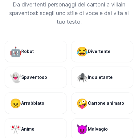
Da divertenti personaggi dei cartoni a villain
spaventosi: scegli uno stile di voce e dai vita al
tuo testo.
🤖
😂
Robot
Divertente
👻
🕷️
Spaventoso
Inquietante
😠
🤪
Arrabbiato
Cartone animato
🎌
😈
Anime
Malvagio