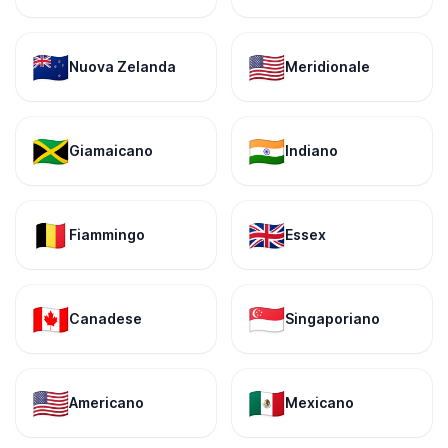
🇳🇿
🇺🇸
Nuova Zelanda
Meridionale
🇯🇲
🇮🇳
Giamaicano
Indiano
🇧🇪
🇬🇧
Fiammingo
Essex
🇨🇦
🇸🇬
Canadese
Singaporiano
🇺🇸
🇲🇽
Americano
Mexicano