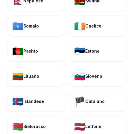
🇳🇵
🇰🇪
Nepalese
Swahili
🇸🇴
🇮🇪
Somalo
Gaelico
🇦🇫
🇪🇪
Pashto
Estone
🇱🇹
🇸🇮
Lituano
Sloveno
🇮🇸
🏴
Islandese
Catalano
🇧🇾
🇱🇻
Bielorusso
Lettone