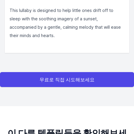
This lullaby is designed to help little ones drift off to
sleep with the soothing imagery of a sunset,
accompanied by a gentle, calming melody that will ease
their minds and hearts.
무료로 직접 시도해보세요
이 다른 템플릿들을 확인해보세