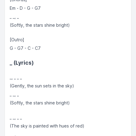
Em - D - G - G7
_ _, _
(Softly, the stars shine bright)
[Outro]
G - G7 - C - C7
_
(Lyrics)
_, _ _ _
(Gently, the sun sets in the sky)
_ _, _
(Softly, the stars shine bright)
_ _, _ _
(The sky is painted with hues of red)
_ _, _