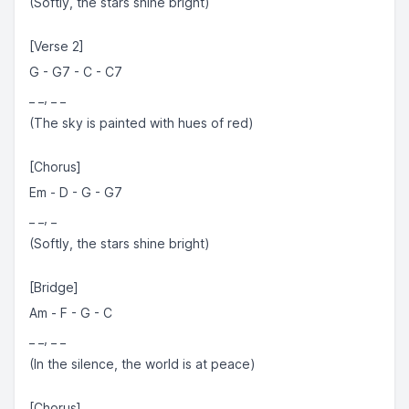
(Softly, the stars shine bright)
[Verse 2]
G - G7 - C - C7
_ _, _ _
(The sky is painted with hues of red)
[Chorus]
Em - D - G - G7
_ _, _
(Softly, the stars shine bright)
[Bridge]
Am - F - G - C
_ _, _ _
(In the silence, the world is at peace)
[Chorus]