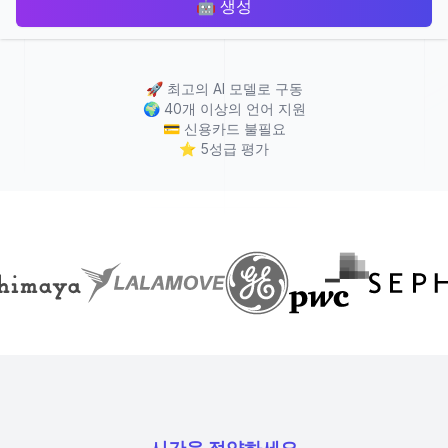
🤖
생성
🚀
최고의 AI 모델로 구동
🌍
40개 이상의 언어 지원
💳
신용카드 불필요
⭐
5성급 평가