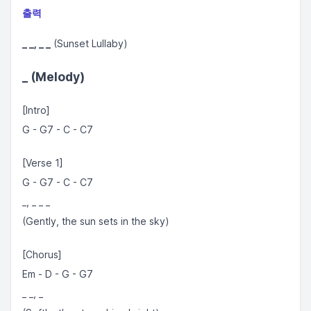
출력
_ _, _ _
(Sunset Lullaby)
_
(Melody)
[Intro]
G - G7 - C - C7
[Verse 1]
G - G7 - C - C7
_, _ _ _
(Gently, the sun sets in the sky)
[Chorus]
Em - D - G - G7
_ _, _