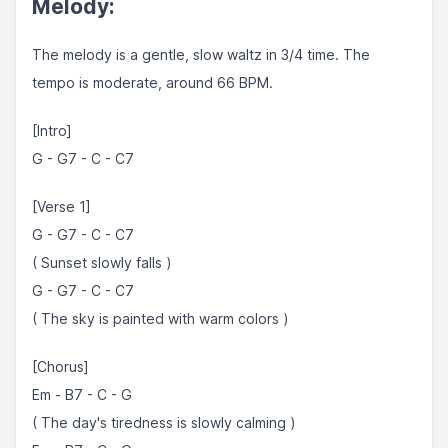
Melody:
The melody is a gentle, slow waltz in 3/4 time. The
tempo is moderate, around 66 BPM.
[Intro]
G - G7 - C - C7
[Verse 1]
G - G7 - C - C7
( Sunset slowly falls )
G - G7 - C - C7
( The sky is painted with warm colors )
[Chorus]
Em - B7 - C - G
( The day's tiredness is slowly calming )