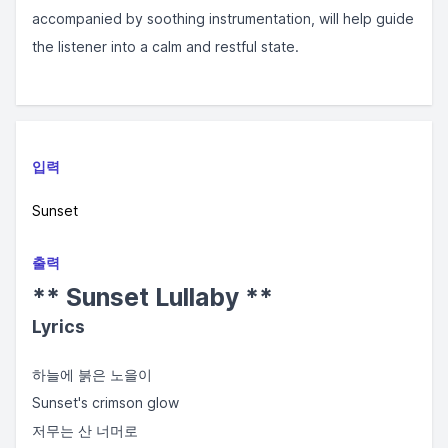
accompanied by soothing instrumentation, will help guide
the listener into a calm and restful state.
입력
Sunset
출력
** Sunset Lullaby **
Lyrics
하늘에 붉은 노을이
Sunset's crimson glow
저무는 산 너머로