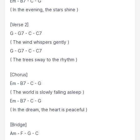
Em - B7 - C - G
( In the evening, the stars shine )
[Verse 2]
G - G7 - C - C7
( The wind whispers gently )
G - G7 - C - C7
( The trees sway to the rhythm )
[Chorus]
Em - B7 - C - G
( The world is slowly falling asleep )
Em - B7 - C - G
( In the dream, the heart is peaceful )
[Bridge]
Am - F - G - C