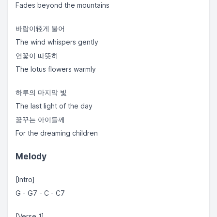
Fades beyond the mountains
바람이轻게 불어
The wind whispers gently
연꽃이 따뜻히
The lotus flowers warmly
하루의 마지막 빛
The last light of the day
꿈꾸는 아이들께
For the dreaming children
Melody
[Intro]
G - G7 - C - C7
[Verse 1]