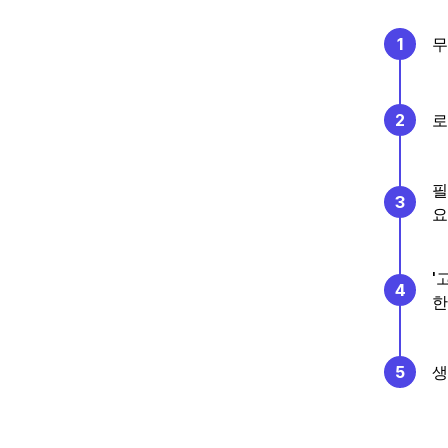
1
무
2
로
필
3
요
'
4
한
5
생