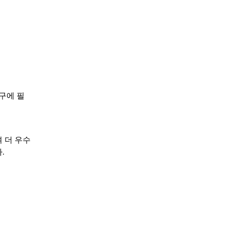
구에 필
여 더 우수
.