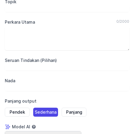
Topik
0
/
2000
Perkara Utama
Seruan Tindakan (Pilihan)
Nada
Panjang output
Pendek
Sederhana
Panjang
Model AI
Model AI