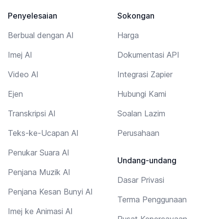
Penyelesaian
Sokongan
Berbual dengan AI
Harga
Imej AI
Dokumentasi API
Video AI
Integrasi Zapier
Ejen
Hubungi Kami
Transkripsi AI
Soalan Lazim
Teks-ke-Ucapan AI
Perusahaan
Penukar Suara AI
Undang-undang
Penjana Muzik AI
Dasar Privasi
Penjana Kesan Bunyi AI
Terma Penggunaan
Imej ke Animasi AI
Pusat Kepercayaan