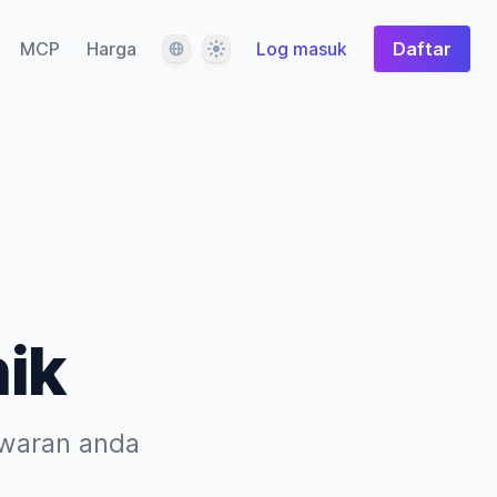
Bahasa
Tema
MCP
Harga
Log masuk
Daftar
nik
awaran anda