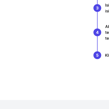
Is
3
is
Ak
4
te
te
5
Kl