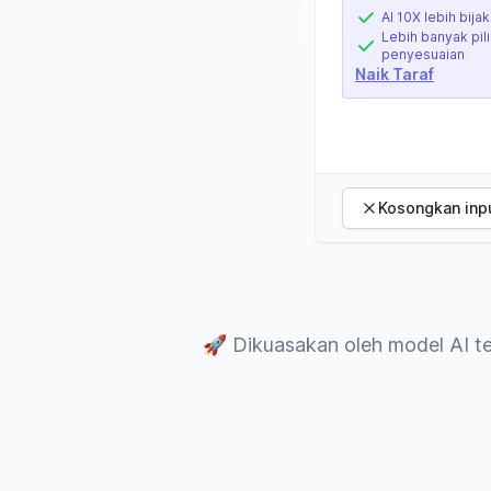
AI 10X lebih bijak
Lebih banyak pil
penyesuaian
Naik Taraf
Kosongkan inp
🚀
Dikuasakan oleh model AI te