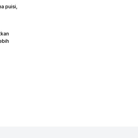
a puisi,
tkan
ebih