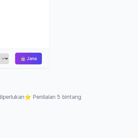
🤖
Jana
diperlukan
⭐
Penilaian 5 bintang