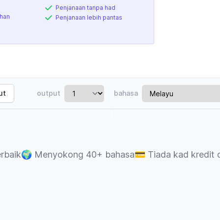
Penjanaan tanpa had
ihan
Penjanaan lebih pantas
ut
output
bahasa
rbaik
🌍
Menyokong 40+ bahasa
💳
Tiada kad kredit 