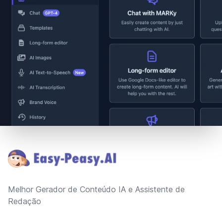
Footer
Melhor Gerador de Conteúdo IA e Assistente de
Redação