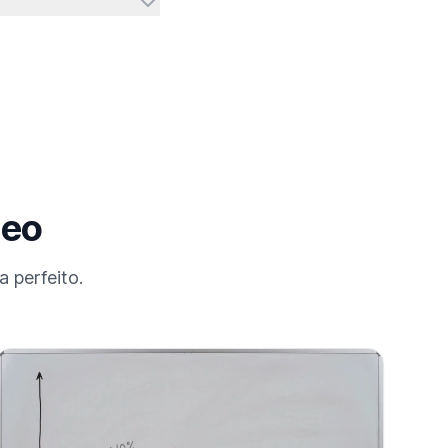
deo
 perfeito.