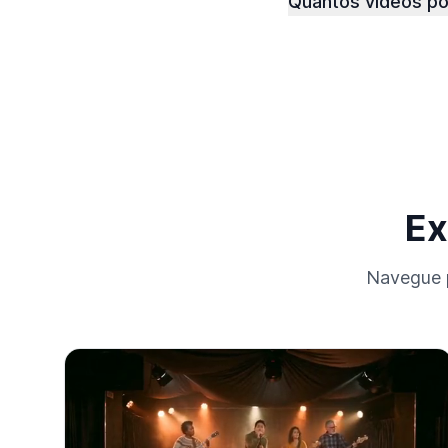
Quantos vídeos p
Ex
Navegue p