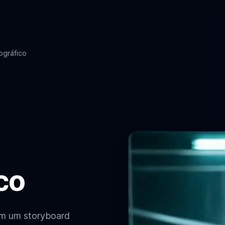
ográfico
co
em um storyboard