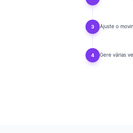
Ajuste o movi
3
Gere várias v
4