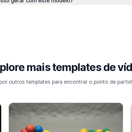
osso gerar com este modelo?
plore mais templates de ví
or outros templates para encontrar o ponto de partida