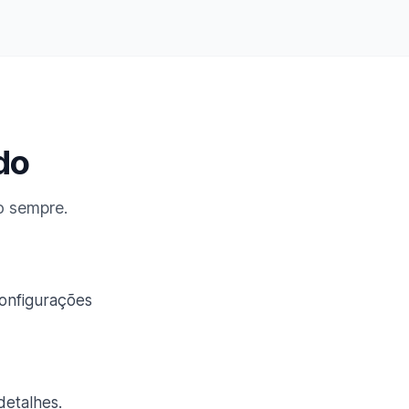
do
o sempre.
onfigurações
detalhes.