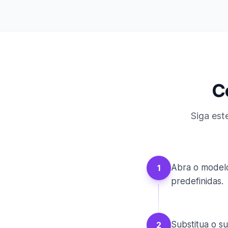
C
Siga est
Abra o modelo
1
predefinidas.
Substitua o s
2