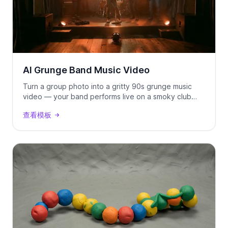
AI Grunge Band Music Video
Turn a group photo into a gritty 90s grunge music
video — your band performs live on a smoky club
stage, locked to your track using Seedance 2.0.
查看模板