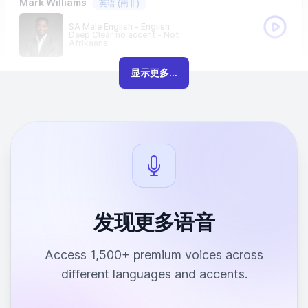
Mark Williams
英语
(南非)
SA Male English - English
Deep Clear no accent - Not
Afrikaans
显示更多...
发现更多语音
Access 1,500+ premium voices across
different languages and accents.