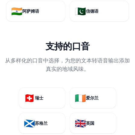
🇮🇳
🇵🇰
阿萨姆语
信德语
支持的口音
从多样化的口音中选择，为您的文本转语音输出添加
真实的地域风味。
🇨🇭
🇮🇪
瑞士
爱尔兰
🏴󠁧󠁢󠁳󠁣󠁴󠁿
🇬🇧
苏格兰
英国