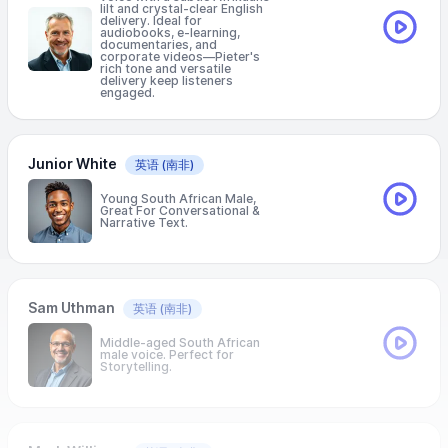
lilt and crystal-clear English
delivery. Ideal for
audiobooks, e-learning,
documentaries, and
corporate videos—Pieter's
rich tone and versatile
delivery keep listeners
engaged.
Junior White
英语
(南非)
Young South African Male,
Great For Conversational &
Narrative Text.
Sam Uthman
英语
(南非)
Middle-aged South African
male voice. Perfect for
Storytelling.