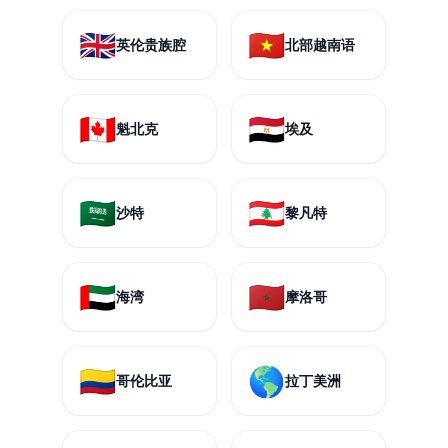
🇬🇧
🇻🇳
英伦贵族腔
北部越南语
🇨🇦
🇪🇬
魁北克
埃及
🇸🇦
🇱🇧
沙特
黎凡特
🇦🇪
🇲🇦
海湾
摩洛哥
🇨🇴
🌎
哥伦比亚
拉丁美洲