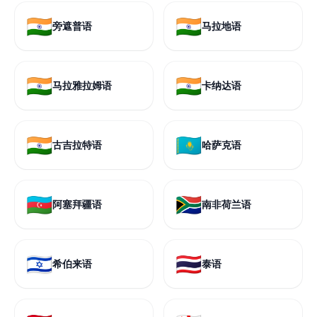
🇮🇳
🇮🇳
旁遮普语
马拉地语
🇮🇳
🇮🇳
马拉雅拉姆语
卡纳达语
🇮🇳
🇰🇿
古吉拉特语
哈萨克语
🇦🇿
🇿🇦
阿塞拜疆语
南非荷兰语
🇮🇱
🇹🇭
希伯来语
泰语