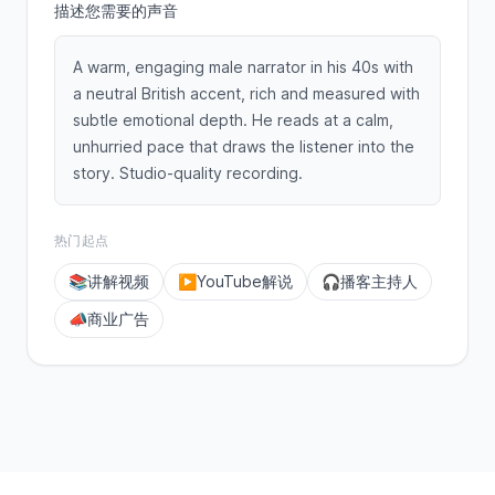
描述您需要的声音
A warm, engaging male narrator in his 40s with
a neutral British accent, rich and measured with
subtle emotional depth. He reads at a calm,
unhurried pace that draws the listener into the
story. Studio-quality recording.
热门起点
📚
讲解视频
▶️
YouTube解说
🎧
播客主持人
📣
商业广告