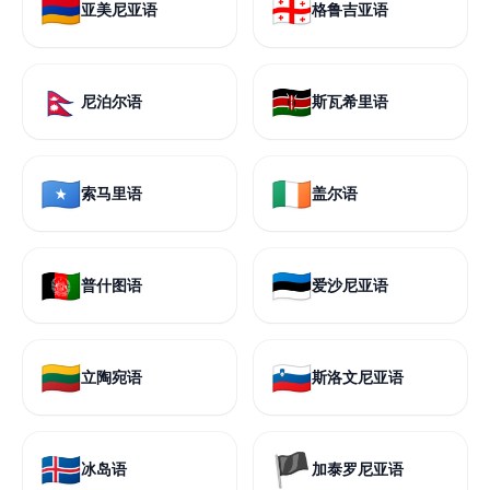
🇦🇲
🇬🇪
亚美尼亚语
格鲁吉亚语
🇳🇵
🇰🇪
尼泊尔语
斯瓦希里语
🇸🇴
🇮🇪
索马里语
盖尔语
🇦🇫
🇪🇪
普什图语
爱沙尼亚语
🇱🇹
🇸🇮
立陶宛语
斯洛文尼亚语
🇮🇸
🏴
冰岛语
加泰罗尼亚语