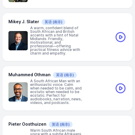
Mikey J. Slater
英语
(南非)
A warm, confident blend of
South African and British
accents with a hint of Natal
Midlands. Friendly,
motivational, and
professional—offering
practical fitness advice with
charm and empathy.
Muhammed Othman
英语
(南非)
A South African Man with an
enthusiastic voice. Calm
when needed to be calm, and
ecstatic when needed to be
ecstatic. Perfect for
audiobooks, narration, news,
videos, and podcasts.
Pieter Oosthuizen
英语
(南非)
Warm South African male
voice with a subtle Afrikaans