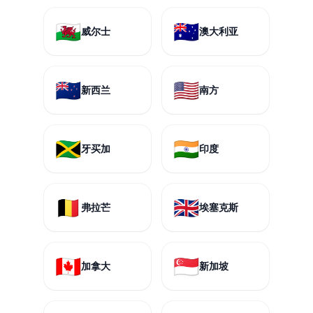
🏴󠁧󠁢󠁷󠁬󠁳󠁿
🇦🇺
威尔士
澳大利亚
🇳🇿
🇺🇸
新西兰
南方
🇯🇲
🇮🇳
牙买加
印度
🇧🇪
🇬🇧
弗拉芒
埃塞克斯
🇨🇦
🇸🇬
加拿大
新加坡