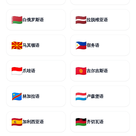
🇧🇾
🇱🇻
白俄罗斯语
拉脱维亚语
🇲🇰
🇵🇭
马其顿语
宿务语
🇮🇩
🇰🇬
爪哇语
吉尔吉斯语
🇨🇩
🇱🇺
林加拉语
卢森堡语
🇪🇸
🇲🇼
加利西亚语
齐切瓦语