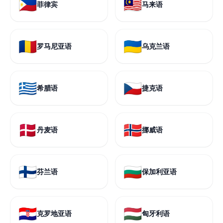
🇵🇭
🇲🇾
菲律宾
马来语
🇷🇴
🇺🇦
罗马尼亚语
乌克兰语
🇬🇷
🇨🇿
希腊语
捷克语
🇩🇰
🇳🇴
丹麦语
挪威语
🇫🇮
🇧🇬
芬兰语
保加利亚语
🇭🇷
🇭🇺
克罗地亚语
匈牙利语