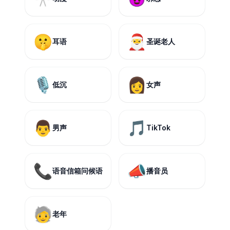
🤫
🎅
耳语
圣诞老人
🎙️
👩
低沉
女声
👨
🎵
男声
TikTok
📞
📣
语音信箱问候语
播音员
🧓
老年