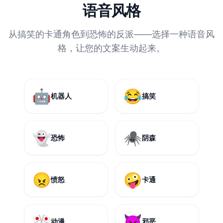
语音风格
从搞笑的卡通角色到恐怖的反派——选择一种语音风
格，让您的文案生动起来。
🤖
😂
机器人
搞笑
👻
🕷️
恐怖
阴森
😠
🤪
愤怒
卡通
🎌
😈
动漫
邪恶