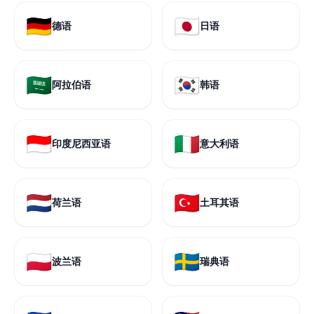
🇩🇪
🇯🇵
德语
日语
🇸🇦
🇰🇷
阿拉伯语
韩语
🇮🇩
🇮🇹
印度尼西亚语
意大利语
🇳🇱
🇹🇷
荷兰语
土耳其语
🇵🇱
🇸🇪
波兰语
瑞典语