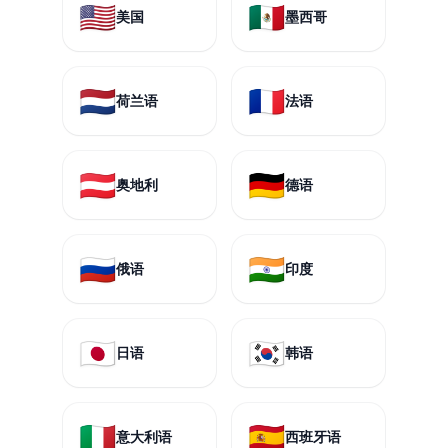
🇺🇸
🇲🇽
美国
墨西哥
🇳🇱
🇫🇷
荷兰语
法语
🇦🇹
🇩🇪
奥地利
德语
🇷🇺
🇮🇳
俄语
印度
🇯🇵
🇰🇷
日语
韩语
🇮🇹
🇪🇸
意大利语
西班牙语