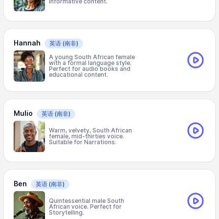
Informative content.
Hannah
英语
(南非)
A young South African female
with a formal language style.
Perfect for audio books and
educational content.
Mulio
英语
(南非)
Warm, velvety, South African
female, mid-thirties voice.
Suitable for Narrations.
Ben
英语
(南非)
Quintessential male South
African voice. Perfect for
Storytelling.