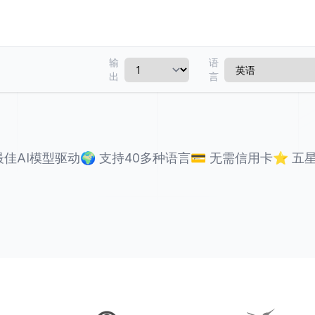
输
语
出
言
最佳AI模型驱动
🌍
支持40多种语言
💳
无需信用卡
⭐
五