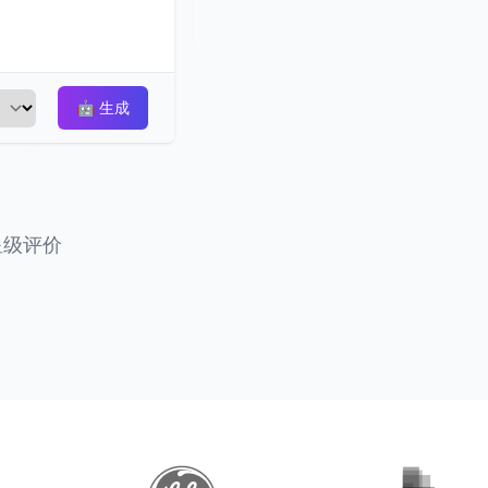
🤖
生成
星级评价