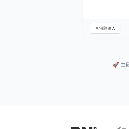
清除输入
🚀
由