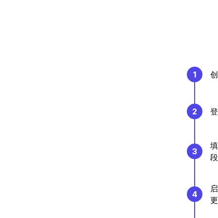
1
创
2
登
填
3
段
启
4
更